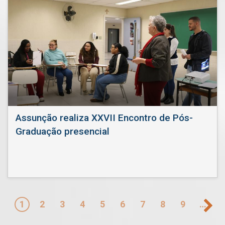
Assunção realiza XXVII Encontro de Pós-
Graduação presencial
Paginação
1
2
3
4
5
6
7
8
9
…