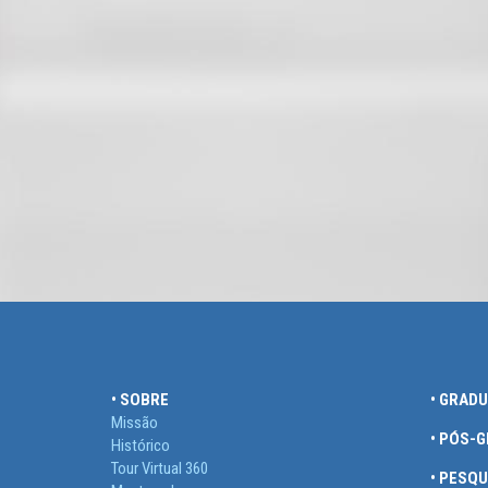
• SOBRE
• GRAD
Missão
• PÓS-
Histórico
Tour Virtual 360
• PESQU