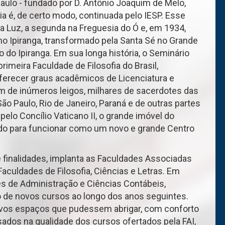
ulo - fundado por D. Antônio Joaquim de Melo,
a é, de certo modo, continuada pelo IESP. Esse
da Luz, a segunda na Freguesia do Ó e, em 1934,
no Ipiranga, transformado pela Santa Sé no Grande
do Ipiranga. Em sua longa história, o Seminário
 primeira Faculdade de Filosofia do Brasil,
oferecer graus acadêmicos de Licenciatura e
ém de inúmeros leigos, milhares de sacerdotes das
ão Paulo, Rio de Janeiro, Paraná e de outras partes
elo Concílio Vaticano II, o grande imóvel do
ado para funcionar como um novo e grande Centro
e finalidades, implanta as Faculdades Associadas
Faculdades de Filosofia, Ciências e Letras. Em
s de Administração e Ciências Contábeis,
ão de novos cursos ao longo dos anos seguintes.
vos espaços que pudessem abrigar, com conforto
sados na qualidade dos cursos ofertados pela FAI,