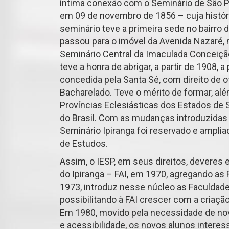
íntima conexão com o Seminário de São Pa
em 09 de novembro de 1856 – cuja históri
seminário teve a primeira sede no bairro 
passou para o imóvel da Avenida Nazaré, 
Seminário Central da Imaculada Conceição 
teve a honra de abrigar, a partir de 1908, a
concedida pela Santa Sé, com direito de 
Bacharelado. Teve o mérito de formar, al
Províncias Eclesiásticas dos Estados de S
do Brasil. Com as mudanças introduzidas p
Seminário Ipiranga foi reservado e ampli
de Estudos.
Assim, o IESP, em seus direitos, deveres 
do Ipiranga – FAI, em 1970, agregando as 
1973, introduz nesse núcleo as Faculdade
possibilitando à FAI crescer com a criaç
Em 1980, movido pela necessidade de no
e acessibilidade, os novos alunos interes