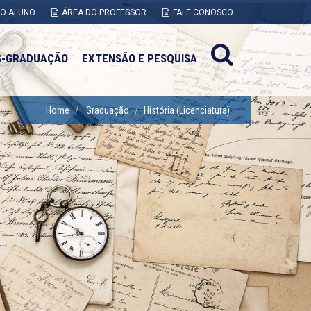
DO ALUNO
ÁREA DO PROFESSOR
FALE CONOSCO
S-GRADUAÇÃO
EXTENSÃO E PESQUISA
Home
Graduação
História (Licenciatura)