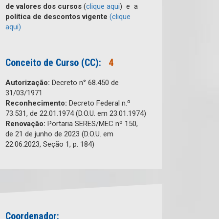
de valores dos cursos
(
clique aqui
) e a
política de descontos vigente
(clique
aqui)
Conceito de Curso (CC):
4
Autorização:
Decreto n° 68.450 de
31/03/1971
Reconhecimento:
Decreto Federal n.º
73.531, de 22.01.1974 (D.O.U. em 23.01.1974)
Renovação:
Portaria SERES/MEC nº 150,
de 21 de junho de 2023 (D.O.U. em
22.06.2023, Seção 1, p. 184)
Coordenador: