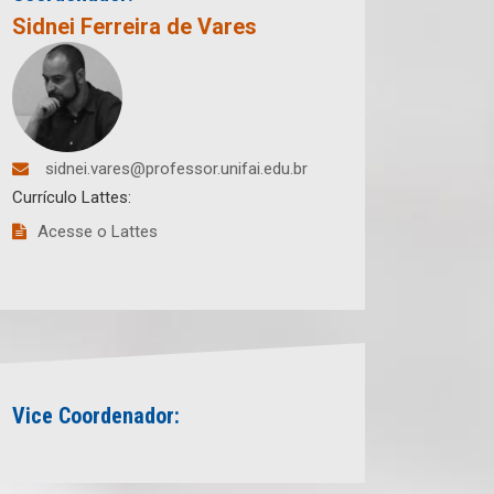
Sidnei Ferreira de Vares
sidnei.vares@professor.unifai.edu.br
Currículo Lattes:
Acesse o Lattes
Vice Coordenador: