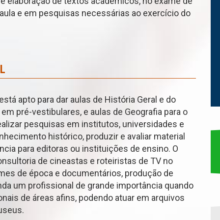
ra e elaboração de textos acadêmicos, no exame de
aula e em pesquisas necessárias ao exercício do
L
stá apto para dar aulas de História Geral e do
 em pré-vestibulares, e aulas de Geografia para o
ealizar pesquisas em institutos, universidades e
ecimento histórico, produzir e avaliar material
ância para editoras ou instituições de ensino. O
ultoria de cineastas e roteiristas de TV no
ilmes de época e documentários, produção de
ainda um profissional de grande importância quando
ionais de áreas afins, podendo atuar em arquivos
museus.