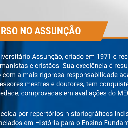
CURSO NO ASSUNÇÃO
niversitário Assunção, criado em 1971 e re
manistas e cristãos. Sua excelência é re
o com a mais rigorosa responsabilidade a
ssores mestres e doutores, tem conquista
riedade, comprovadas em avaliações do MEC
ecida por repertórios historiográficos ind
enciados em História para o Ensino Fundam