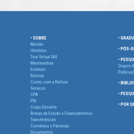
• SOBRE
• GRAD
Missão
• PÓS-
Histórico
Tour Virtual 360
• PESQU
Mantenedora
Grupos d
Estatuto
Publicaç
Reitoria
Conto, com a Reitora
• BIBLI
Serviços
• PESQ
CPA
PDI
• POR 
Corpo Docente
Bolsas de Estudo e Financiamentos
Transferências
Convênios e Parcerias
Documentos