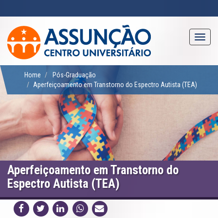
Pular
para
o
conteúdo
Toggl
principal
navig
Home
Pós-Graduação
Aperfeiçoamento em Transtorno do Espectro Autista (TEA)
Aperfeiçoamento em Transtorno do
Espectro Autista (TEA)