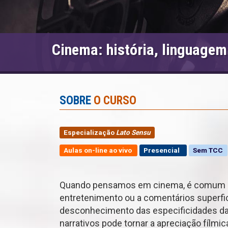
Cinema: história, linguagem
SOBRE
O CURSO
Especialização
Lato Sensu
Aulas on-line ao vivo
Presencial
Sem TCC
Quando pensamos em cinema, é comum que
entretenimento ou a comentários superfic
desconhecimento das especificidades da
narrativos pode tornar a apreciação fílmi