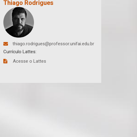
Thiago Rodrigues
thiago.rodrigues@professor.unifai.edu.br
Currículo Lattes:
Acesse o Lattes