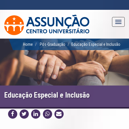
Pular
para
o
conteúdo
Toggl
principal
navig
Home
Pós-Graduação
Educação Especial e Inclusão
Educação Especial e Inclusão