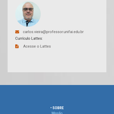
carlos.vieira@professor.unifai.edu.br
Currículo Lattes:
Acesse o Lattes
• SOBRE
Missão