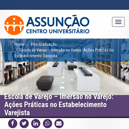
Pular
para
o
conteúdo
Toggl
principal
navig
Home
Pós-Graduação
Escola de Varejo – Imersão no Varejo: Ações Práticas no
Estabelecimento Varejista
Escola de Varejo – Imersão no Varejo:
Ações Práticas no Estabelecimento
Varejista