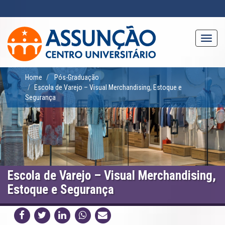
Pular
para
o
conteúdo
Toggl
principal
navig
Home
Pós-Graduação
Escola de Varejo – Visual Merchandising, Estoque e
Segurança
Escola de Varejo – Visual Merchandising,
Estoque e Segurança