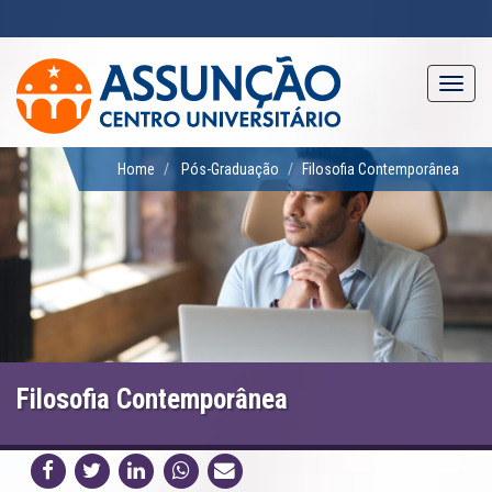
Pular
para
o
conteúdo
Toggl
principal
navig
Home
Pós-Graduação
Filosofia Contemporânea
Filosofia Contemporânea