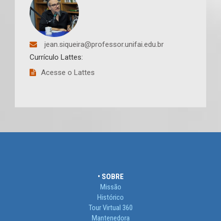
jean.siqueira@professor.unifai.edu.br
Currículo Lattes:
Acesse o Lattes
• SOBRE
Missão
Histórico
Tour Virtual 360
Mantenedora