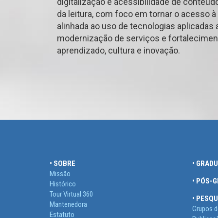
digitalização e acessibilidade de conteú
da leitura, com foco em tornar o acesso à
alinhada ao uso de tecnologias aplicadas a
modernização de serviços e fortalecimen
aprendizado, cultura e inovação.
• SOBRE
• GRAD
Missão
• PÓS-
Histórico
Tour Virtual 360
• PESQU
Mantenedora
Grupos d
Estatuto