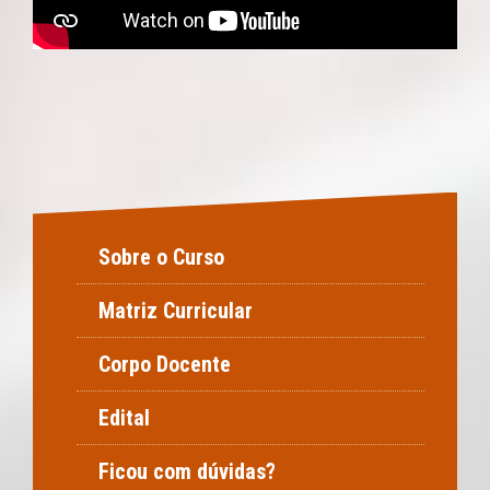
Sobre o Curso
Matriz Curricular
Corpo Docente
Edital
Ficou com dúvidas?