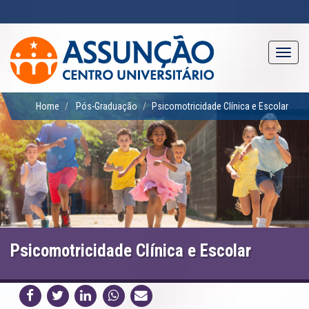
Pular
para
o
conteúdo
Toggl
principal
navig
Home
Pós-Graduação
Psicomotricidade Clínica e Escolar
Psicomotricidade Clínica e Escolar