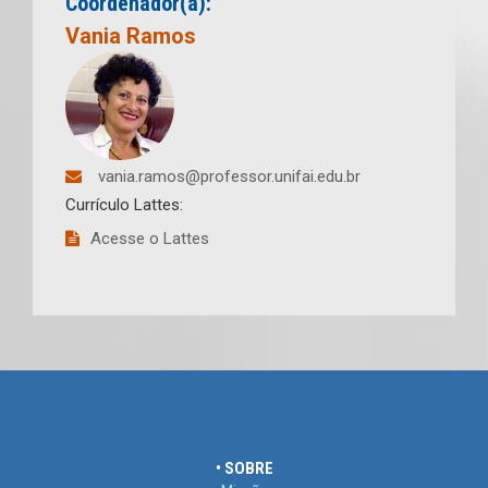
Coordenador(a):
Vania Ramos
vania.ramos@professor.unifai.edu.br
Currículo Lattes:
Acesse o Lattes
• SOBRE