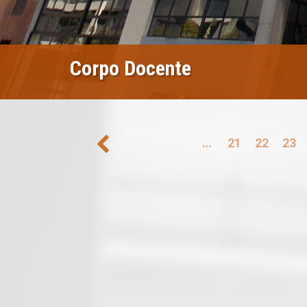
Corpo Docente
Paginação
…
21
22
23