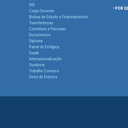
PDI
• POR 
Corpo Docente
Bolsas de Estudo e Financiamentos
Transferências
Convênios e Parcerias
Documentos
Diploma
Painel de Estágios
Enade
Internacionalização
Ouvidoria
Trabalhe Conosco
Setor de Eventos