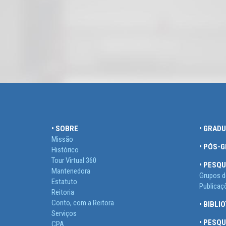
• SOBRE
• GRAD
Missão
• PÓS-
Histórico
Tour Virtual 360
• PESQU
Mantenedora
Grupos d
Estatuto
Publicaç
Reitoria
Conto, com a Reitora
• BIBLI
Serviços
• PESQ
CPA