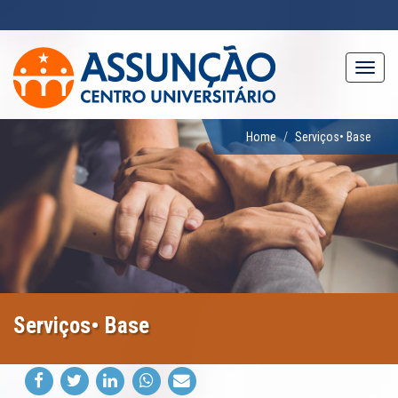
Pular
para
o
conteúdo
Toggl
principal
navig
Home
Serviços• Base
Serviços• Base