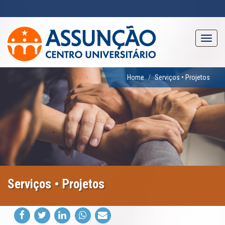
Pular
para
o
conteúdo
Toggl
principal
navig
Home
Serviços • Projetos
Serviços • Projetos