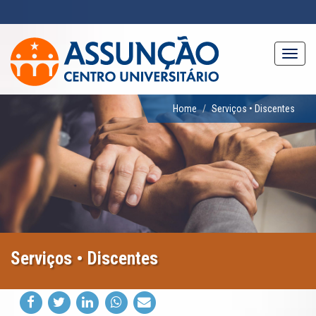
Pular
para
o
conteúdo
Toggl
principal
navig
Home
Serviços • Discentes
Serviços • Discentes