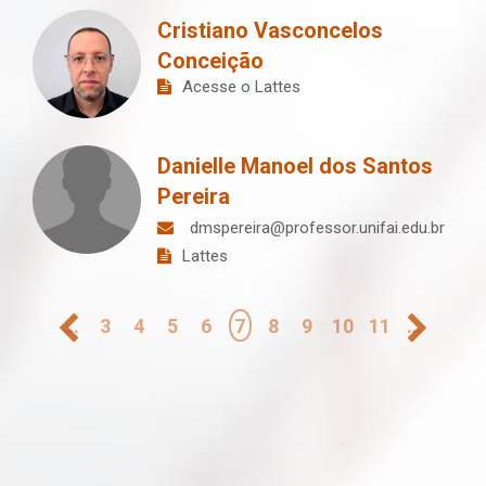
Cristiano Vasconcelos
Conceição
Acesse o Lattes
Danielle Manoel dos Santos
Pereira
dmspereira@professor.unifai.edu.br
Lattes
Paginação
…
3
4
5
6
7
8
9
10
11
…