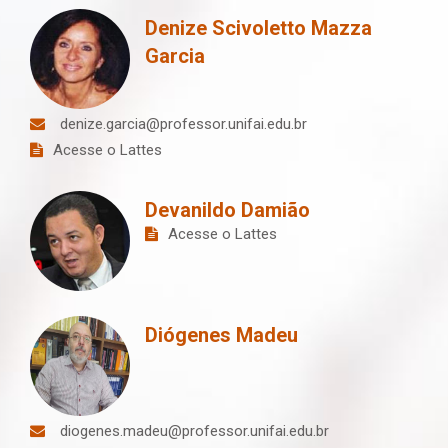
Denize Scivoletto Mazza
Garcia
denize.garcia@professor.unifai.edu.br
Acesse o Lattes
Devanildo Damião
Acesse o Lattes
Diógenes Madeu
diogenes.madeu@professor.unifai.edu.br