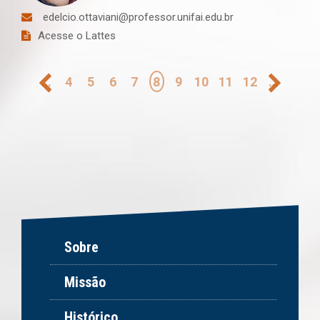
edelcio.ottaviani@professor.unifai.edu.br
Acesse o Lattes
Paginação
…
4
5
6
7
8
9
10
11
12
…
Sobre
Missão
Histórico